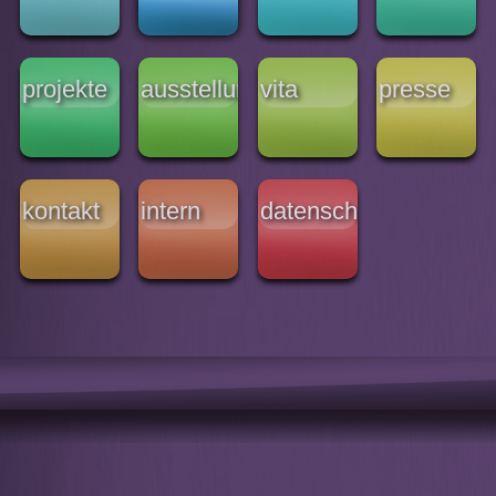
projekte
ausstellungen
vita
presse
kontakt
intern
datenschutz