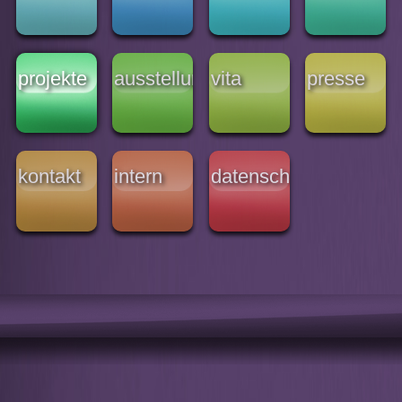
projekte
ausstellungen
vita
presse
kontakt
intern
datenschutz